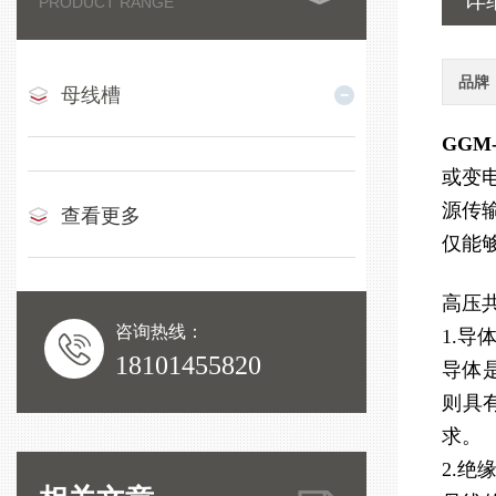
详
PRODUCT RANGE
品牌
母线槽
GGM
或变
源传
查看更多
仅能
高压
咨询热线：
1.导
18101455820
导体
则具
求。
2.绝