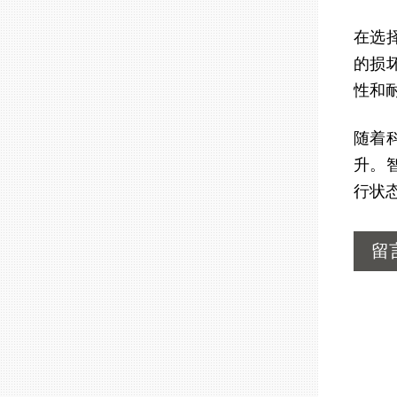
在选
的损
性和
随着
升。
行状
留