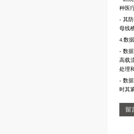
种医
- 
母线
4.数
- 
高载
处理
- 
时其
留