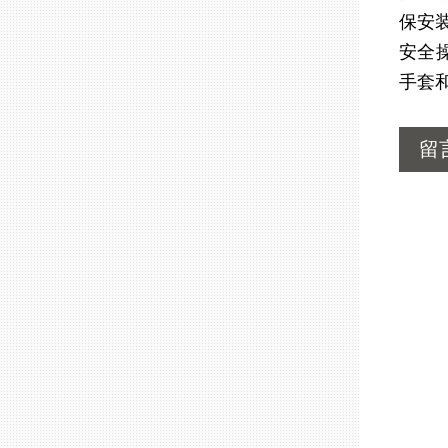
保安
安全
手套
留