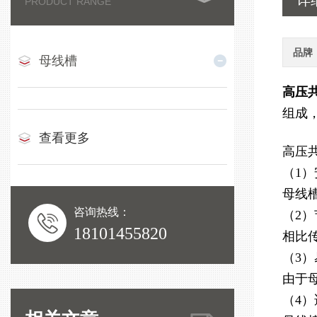
详
PRODUCT RANGE
品牌
母线槽
高压
组成
查看更多
高压
（1
母线
咨询热线：
（2
18101455820
相比
（3
由于
（4