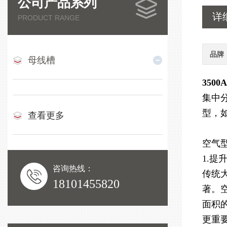
公司产品系列
详
PRODUCT RANGE
品牌
母线槽
350
集中
型，
查看更多
空气
1.
咨询热线：
传统
18101455820
著。
面积
更重