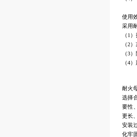
使用
采用
（1
（2
（3
（4
耐火
选择
要性
更长
安装
化牢