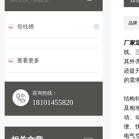
详
PRODUCT RANGE
品牌
母线槽
厂家
线、三
查看更多
其外
还提
的需
咨询热线：
结构
18101455820
及相
动、
便、
电气