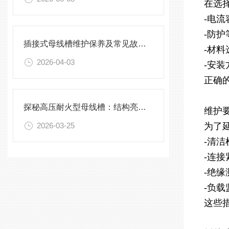
在选
-电
-防
插接式母线槽维护保养及常见故障处理指南
-材
2026-04-03
-安
正确
探秘高压耐火型母线槽：结构亮点与实用效能
维护
2026-03-25
为了
-清
-连
-绝
-负
这些