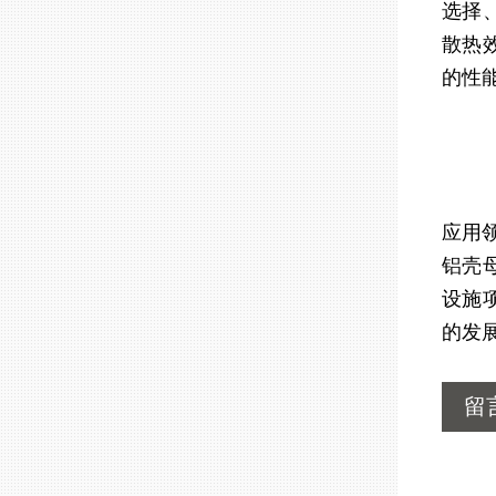
选择
散热
的性
应用领
铝壳
设施
的发
留