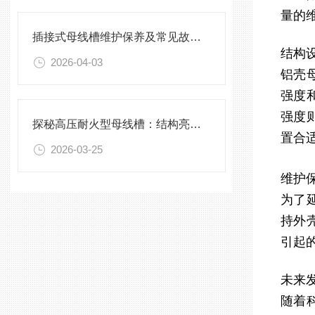
量的
插接式母线槽维护保养及常见故障处理指南
结构设
2026-04-03
铝壳
强度
强度
探秘高压耐火型母线槽：结构亮点与实用效能
置合
2026-03-25
维护保
为了
持外
引起
未来发
随着