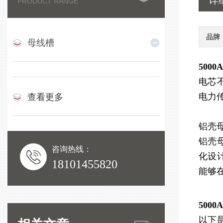
详
PRODUCT RANGE
品牌
母线槽
500
电芯
电力
查看更多
铝壳
铝壳
咨询热线：
化设
18101455820
能够
500
以下