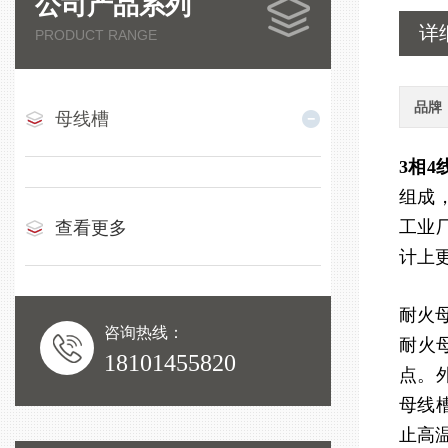
公司产品系列
详
PRODUCT RANGE
品牌
母线槽
3相
组成
工业
查看更多
计上
耐火
咨询热线：
耐火
18101455820
点。
母线
止高