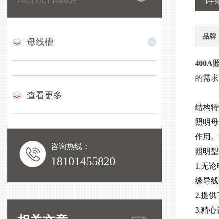
详
PRODUCT RANGE
品牌
母线槽
400
的需求
查看更多
结构特
照明母
作用。
咨询热线：
照明型
18101455820
1.无
缘导线
2.提
3.精