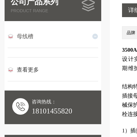
公司产品系列
详
PRODUCT RANGE
品牌
母线槽
350
设计
期维
查看更多
结构
插接
咨询热线：
械保
18101455820
栓连
1）