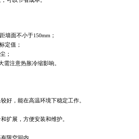
长，可以节省成本。
距墙面不小于150mm；
标定值；
积尘；
较大需注意热胀冷缩影响。
果较好，能在高温环境下稳定工作。
合和扩展，方便安装和维护。
等有限空间内。