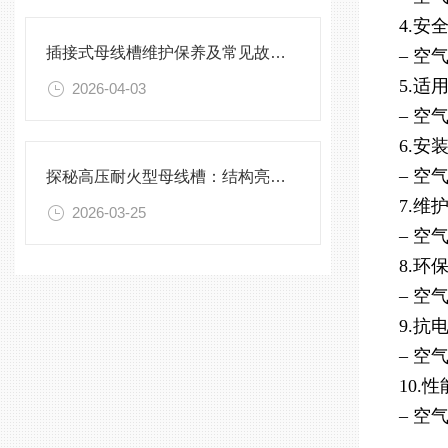
4.安
插接式母线槽维护保养及常见故障处理指南
– 
5.适
2026-04-03
– 
6.安
– 
探秘高压耐火型母线槽：结构亮点与实用效能
7.维
2026-03-25
– 
8.环
– 
9.抗
– 
10.
– 