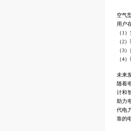
空气
用户
（1
（2
（3
（4）
未来
随着
计和
助力
代电
靠的