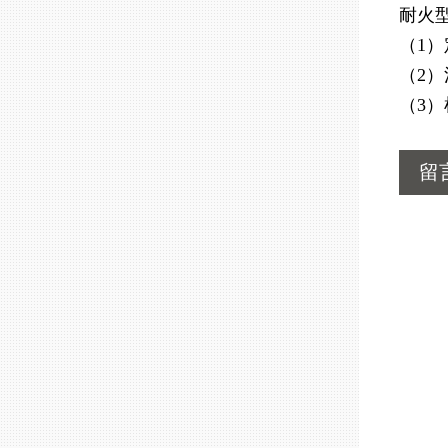
耐火
（1
（2
（3
留