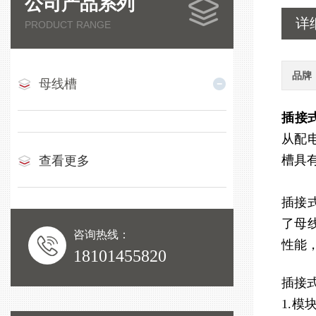
公司产品系列
详
PRODUCT RANGE
品牌
母线槽
插接
从配
槽具
查看更多
插接
了母
咨询热线：
性能
18101455820
插接
1.