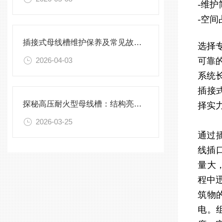
-维
-空
插接式母线槽维护保养及常见故障处理指南
选择
2026-04-03
可靠
系统
插接
探秘高压耐火型母线槽：结构亮点与实用效能
择实
2026-03-25
通过
线插
量大
程中
筑物
电。