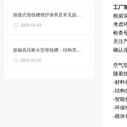
工厂
插接式母线槽维护保养及常见故障处理指南
根据
考虑
2026-04-03
检查
关注
确认
探秘高压耐火型母线槽：结构亮点与实用效能
2026-03-25
空气
随着
-材
-结
-智
-环
-模