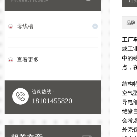
详
PRODUCT RANGE
品牌
母线槽
工厂
或工
中的
查看更多
点，
结构
咨询热线：
空气
18101455820
导电
绝缘
会考
外壳