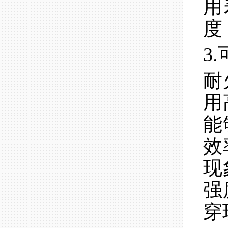
用
度
3
耐
用
能
效
现
强
穿