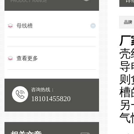
详
PRODUCT RANGE
品牌
母线槽
厂
壳
查看更多
导
则
槽
咨询热线：
18101455820
另
气