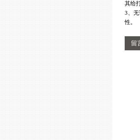
其给
3、
性。
留