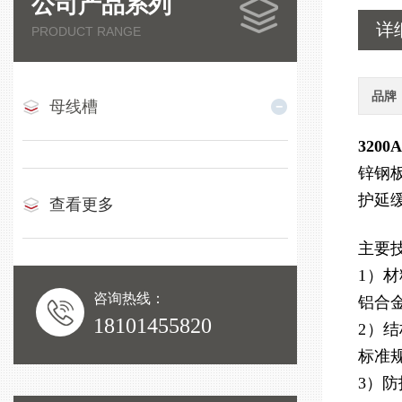
公司产品系列
详
PRODUCT RANGE
品牌
母线槽
320
锌钢
护延
查看更多
主要
1）
咨询热线：
铝合
18101455820
2）
标准
3）