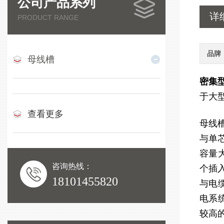
公司产品系列
详
PRODUCT RANGE
品牌
母线槽
密集型
于大
查看更多
母线
与单
容量
咨询热线：
个插
18101455820
与电
电系
较高