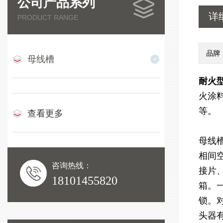
公司产品系列
详
PRODUCT RANGE
品牌
母线槽
耐火
火涂
等。
查看更多
母线
相间
咨询热线：
接片
18101455820
箱。
锁。
头器