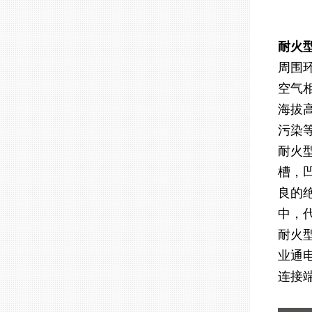
耐火
周围
空气
海拔
污染
耐火
槽，
良的
中，
耐火
业通
连接