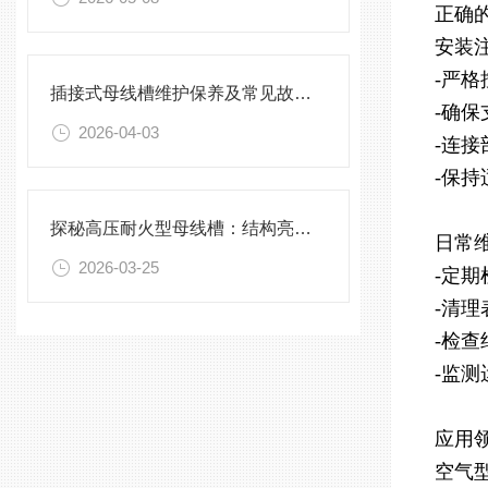
正确
安装
-严
插接式母线槽维护保养及常见故障处理指南
-确
2026-04-03
-连
-保
探秘高压耐火型母线槽：结构亮点与实用效能
日常
2026-03-25
-定
-清
-
检查
-监
应用
空气