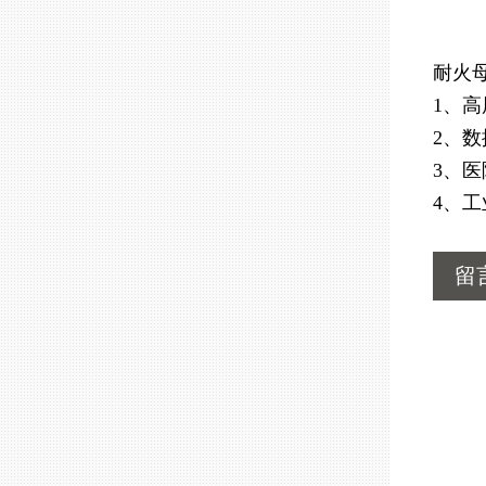
耐火
1、
2、
3、
4、
留