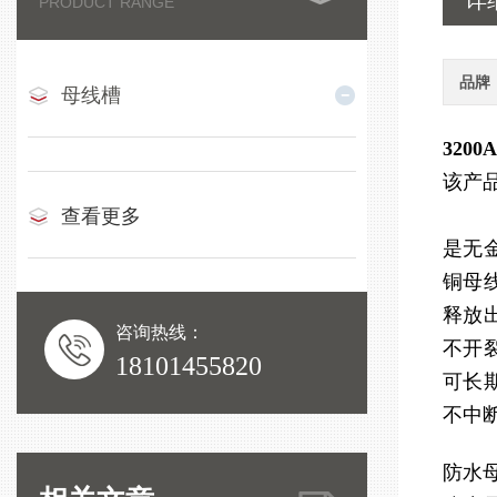
详
PRODUCT RANGE
品牌
母线槽
320
该产
查看更多
是无
铜母
释放
咨询热线：
不开
18101455820
可长期
不中
防水