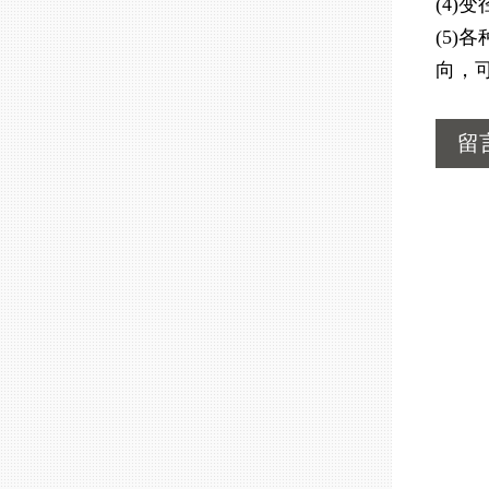
(4
(5
向，
留