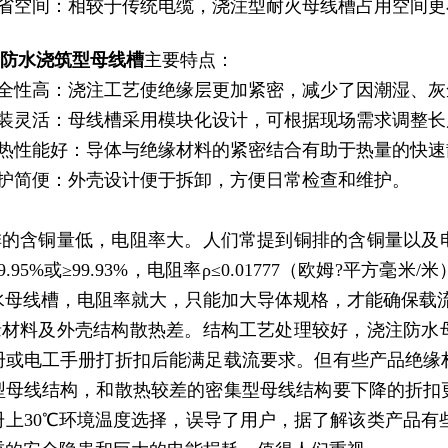
节省空间：相较于传统电缆，浇注型耐火母线槽占用空间
0A防水浇筑型母线槽
主要特点：
安全性高：浇注工艺使绝缘层更加紧密，减少了因潮湿、
安装灵活：母线槽采用模块化设计，可根据现场需求调整
散热性能好：导体与绝缘材料的紧密结合有助于热量的快
维护简便：外壳设计便于拆卸，方便日常检查和维护。
铜排的含铜量低，电阻率大。人们常提到铜排的含铜量以
9.95%或≥99.93%，电阻率ρ≤0.01777（欧姆?
水母线槽，电阻率就大，只能加大导体规格，才能确保载
绝缘材料及外壳结构散热差。结构工艺处理较好，浇注防
册或电工手册打折扣后能满足载流要求。但有些产品绝缘
型母线结构，和散热较差的密集型母线结构要下降的折扣
册上30℃环境温度选择，误导了用户，据了解该类产品有些