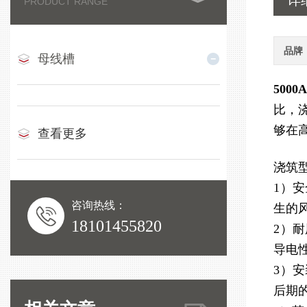
详
PRODUCT RANGE
品牌
母线槽
500
比，
够在
查看更多
浇筑
1）
咨询热线：
生的
18101455820
2）
导电
3）
后期