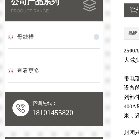
公司产品系列
详
PRODUCT RANGE
品牌
母线槽
250
大减
查看更多
带电
设备
列部
咨询热线：
400
18101455820
米，
封闭