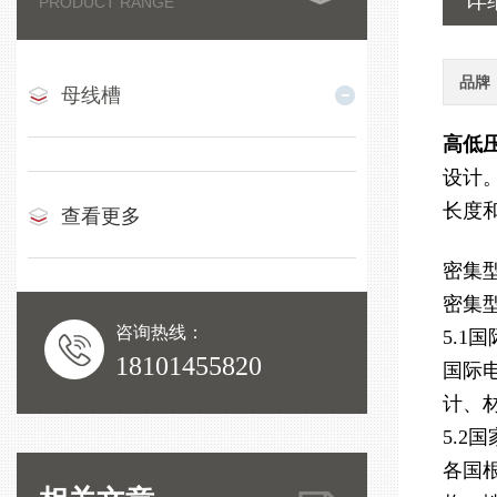
详
PRODUCT RANGE
品牌
母线槽
高低压
设计
长度
查看更多
密集
密集
咨询热线：
5.1
18101455820
国际
计、
5.2
各国