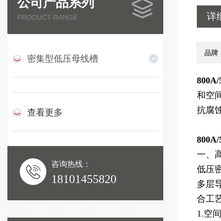
公司产品系列
详
PRODUCT RANGE
品牌
密集型低压母线槽
800
和空
抗腐
查看更多
800
一、
咨询热线：
低压
18101455820
多层导
合工
1.