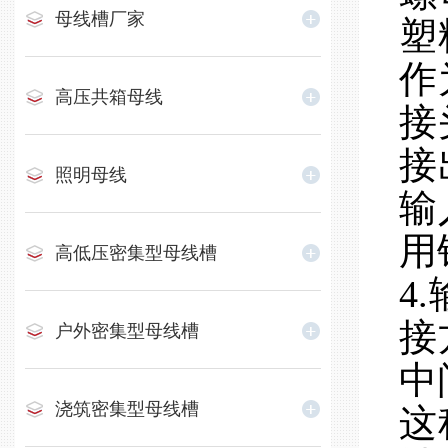
母线槽厂家
塑
作
高压共箱母线
接
接
照明母线
输
用
高低压密集型母线槽
4
接
户外密集型母线槽
中
浇筑密集型母线槽
这