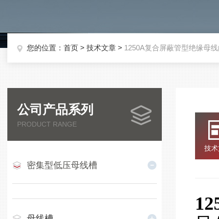
您的位置：
首页
>
技术文章
>
1250A复合屏蔽管型绝缘母
公司产品系列
PRODUCT RANGE
技术
密集型低压母线槽
1
母线槽