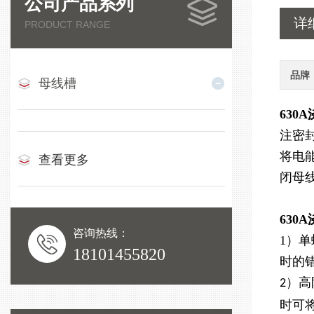
公司产品系列
详
PRODUCT RANGE
品牌
母线槽
630
注密
将电
查看更多
闭母
630
咨询热线：
1）
18101455820
时的
）高
2
时可