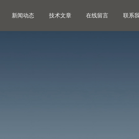
新闻动态
技术文章
在线留言
联系