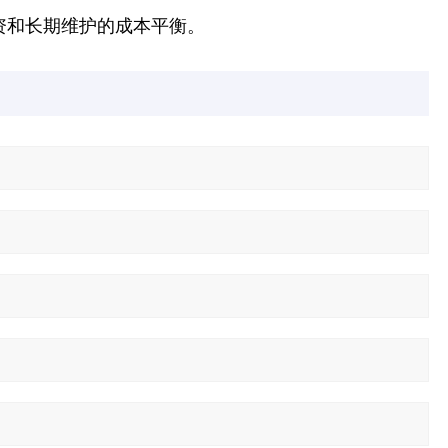
资和长期维护的成本平衡。