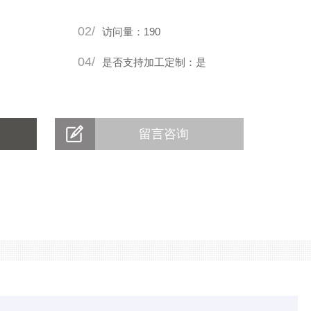
02/
访问量：190
04/
是否支持加工定制：是
留言咨询