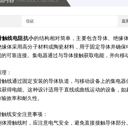
细内容
/ PRODUCT DETAILS
儒砚
应
滑触线电阻抗小
的结构相对简单，主要包含导体、绝缘
绝缘体采用高分子材料或陶瓷材料，用于固定导体并确保
间的可靠连接。集电器通过与导体接触获取电能，并向移
原理：
滑触线通过固定安装的导体轨道，与移动设备上的集电器
续获得电能。这种设计适用于直线或曲线运动的设备，如
传输效率和耐久性。
滑触线安全注意事项：
刚体滑触线时，应注意电气安全，避免直接接触导体部分