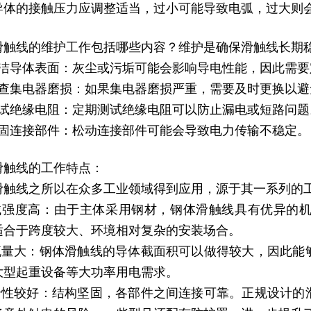
导体的接触压力应调整适当，过小可能导致电弧，过大则
滑触线的维护工作包括哪些内容？维护是确保滑触线长期
清洁导体表面：灰尘或污垢可能会影响导电性能，因此需要
检查集电器磨损：如果集电器磨损严重，需要及时更换以避
测试绝缘电阻：定期测试绝缘电阻可以防止漏电或短路问题
紧固连接部件：松动连接部件可能会导致电力传输不稳定。
滑触线的工作特点：
滑触线
之所以在众多工业领域得到应用，源于其一系列的
机械强度高：由于主体采用钢材，钢体滑触线具有优异的
适合于跨度较大、环境相对复杂的安装场合。
载流量大：钢体滑触线的导体截面积可以做得较大，因此
大型起重设备等大功率用电需求。
安全性较好：结构坚固，各部件之间连接可靠。正规设计