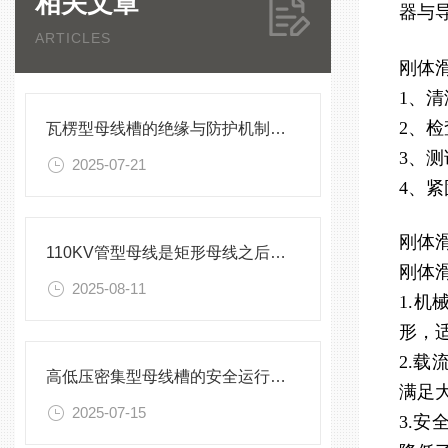
相关文章
器与
ARTICLES
刚体
1、
2、
瓦楞型母线槽的绝缘与防护机制解析
3、
2025-07-21
4、
刚体
110KV管型母线是矩形母线之后的产品，它应用广泛优势明显
刚体
2025-08-11
1.
形，
2.
高低压密集型母线槽的安全运行防护措施
满足
2025-07-15
3.