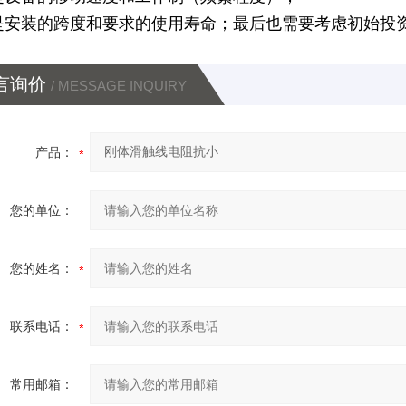
是安装的跨度和要求的使用寿命；最后也需要考虑初始投
言询价
/ MESSAGE INQUIRY
产品：
您的单位：
您的姓名：
联系电话：
常用邮箱：