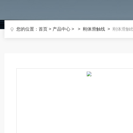
您的位置：
首页
>
产品中心
> >
刚体滑触线
>
刚体滑触