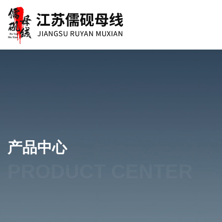
产品中心
PRODUCT CENTER