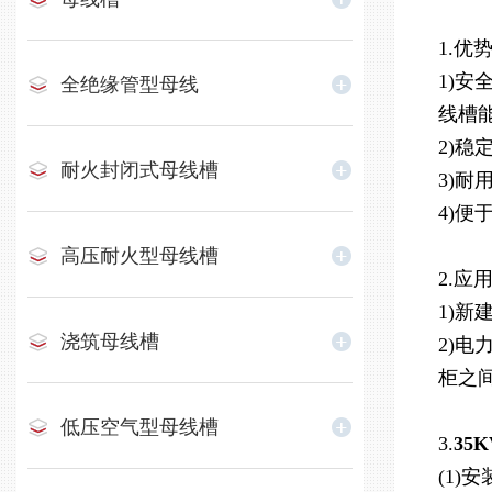
1.优
1)
全绝缘管型母线
线槽
2)
耐火封闭式母线槽
3)
4)
高压耐火型母线槽
2.应
1)
新
浇筑母线槽
2)电
柜之
低压空气型母线槽
3.
35
(1