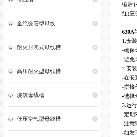
缩后
红)
全绝缘管型母线
630
1.安
耐火封闭式母线槽
-确
-避
2.安
高压耐火型母线槽
-在
-拼
浇筑母线槽
-选
3.运
-定
低压空气型母线槽
-注
-如