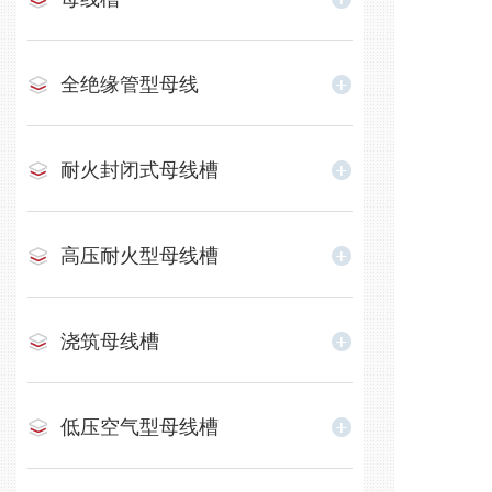
全绝缘管型母线
耐火封闭式母线槽
高压耐火型母线槽
浇筑母线槽
低压空气型母线槽