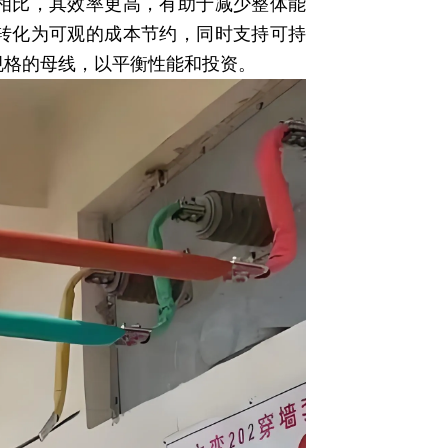
相比，其效率更高，有助于减少整体能
转化为可观的成本节约，同时支持可持
规格的母线，以平衡性能和投资。