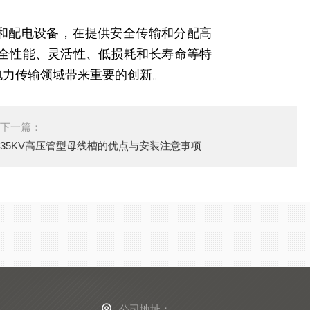
和配电设备，在提供安全传输和分配高
安全性能、灵活性、低损耗和长寿命等特
电力传输领域带来重要的创新。
下一篇：
35KV高压管型母线槽的优点与安装注意事项
公司地址：