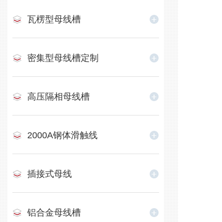
瓦楞型母线槽
密集型母线槽定制
高压隔相母线槽
2000A钢体滑触线
插接式母线
铝合金母线槽