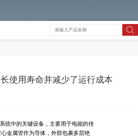
备较长使用寿命并减少了运行成本
系统中的关键设备，主要用于电能的传
空心金属管作为导体，外部包裹多层绝