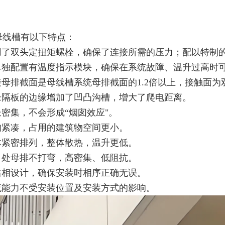
母线槽有以下特点：
采用了双头定扭矩螺栓，确保了连接所需的压力；配以特制
可单独配置有温度指示模块，确保在系统故障、温升过高时
连接母排截面是母线槽系统母排截面的1.2倍以上，接触面
绝缘隔板的边缘增加了凹凸沟槽，增大了爬电距离。
长密集，不会形成“烟囱效应"。
结构紧凑，占用的建筑物空间更小。
导体紧密排列，整体散热，温升更低。
插口处母排不打弯，高密集、低阻抗。
防错相设计，确保安装时相序正确无误。
载流能力不受安装位置及安装方式的影响。