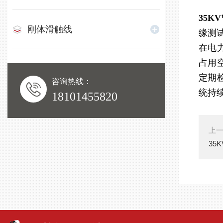
35K
刚体滑触线
缘测
在电
占用
定期
咨询热线：
统持
18101455820
上
35