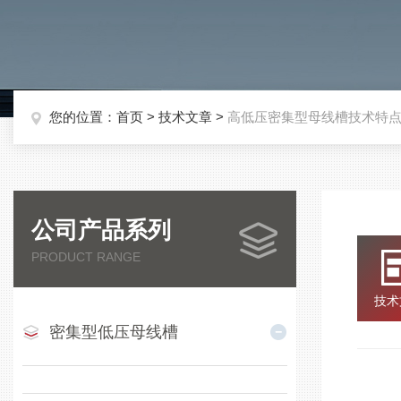
您的位置：
首页
>
技术文章
>
高低压密集型母线槽技术特
公司产品系列
PRODUCT RANGE
技术
密集型低压母线槽