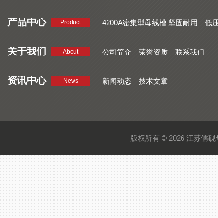
产品中心
4200A密集型母线槽 坚固耐用
低
Product
品质好 密集型母线槽 断面均匀
CMC系列密集型母线槽 防护
关于我们
公司简介
荣誉资质
联系我们
About
资讯中心
新闻动态
技术文章
News
版权所有 © 2026 江苏