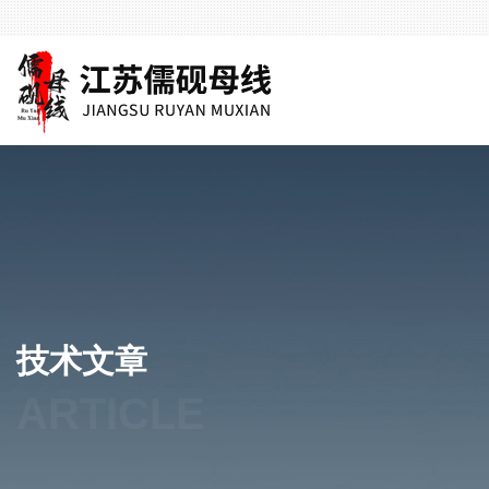
技术文章
ARTICLE